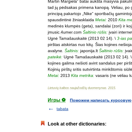
Martin
Margiela
“
batai
aukšta
masyvia
pakul
tad
jų
pėdsakas
primena
kanopą
.
Vėliau
,
po
principą
pakartojo
„
Nike
“
sportbačių
gamintoj
spausdintinė
žiniasklaida
Metai:
2010
Kita
me
medinės
klumpės
(
geta
),
sandalai
(
zori
)
ir
koj
jmusic
.
4umer
.
com
Šaltinio
rūšis:
įvairi
interne
Ugnė
Tamašauskaitė
(
2013
02
14
). \
3
-
ias
pa
pirštas
atskirtas
nuo
kitų
.
Šias
kojines
nešioja
avalyne
.
Šaltinis:
japonija
.
lt
Šaltinio
rūšis:
įvai
pateikė:
Ugnė
Tamašauskaitė
(
2013
02
14
). 
kojines
galima
nešioti
avint
sandalus
per
pirš
Kojinių
pirštų
sritis
sutvirtinta
minkštomis
siūl
Metai:
2013
Kita
metrika:
vasaris
(
ne
vėliau
k
Lietuvių
kalbos
naujažodžių
duomenynas
.
2015
.
Игры ⚽
Поможем написать курсовую
tabata
Look at other dictionaries: