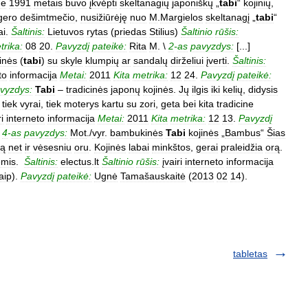
ne
1991
metais
buvo
įkvėpti
skeltanagių
japoniškų
„
tabi
“
kojinių
,
gero
dešimtmečio
,
nusižiūrėję
nuo
M
.
Margielos
skeltanagį
„
tabi
“
ai
.
Šaltinis:
Lietuvos
rytas
(
priedas
Stilius
)
Šaltinio
rūšis:
trika:
08
20
.
Pavyzdį
pateikė:
Rita
M
. \
2
-
as
pavyzdys:
[...]
inės
(
tabi
)
su
skyle
klumpių
ar
sandalų
dirželiui
įverti
.
Šaltinis:
to
informacija
Metai:
2011
Kita
metrika:
12
24
.
Pavyzdį
pateikė:
vyzdys:
Tabi
–
tradicinės
japonų
kojinės
.
Jų
ilgis
iki
kelių
,
didysis
tiek
vyrai
,
tiek
moterys
kartu
su
zori
,
geta
bei
kita
tradicine
ri
interneto
informacija
Metai:
2011
Kita
metrika:
12
13
.
Pavyzdį
\
4
-
as
pavyzdys:
Mot
./
vyr
.
bambukinės
Tabi
kojinės
„
Bambus
“
Šias
tą
net
ir
vėsesniu
oru
.
Kojinės
labai
minkštos
,
gerai
praleidžia
orą
.
ėmis
.
Šaltinis:
electus
.
lt
Šaltinio
rūšis:
įvairi
interneto
informacija
aip
).
Pavyzdį
pateikė:
Ugnė
Tamašauskaitė
(
2013
02
14
).
tabletas