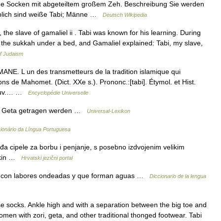
e Socken mit abgeteiltem großem Zeh. Beschreibung Sie werden
Üblich sind weiße Tabi; Männe …
Deutsch Wikipedia
 the slave of gamaliel ii . Tabi was known for his learning. During
n the sukkah under a bed, and Gamaliel explained: Tabi, my slave,
f Judaism
. L un des transmetteurs de la tradition islamique qui
 de Mahomet. (Dict. XXe s.). Prononc.:[tabi]. Étymol. et Hist.
(Nouv.… …
Encyclopédie Universelle
zu Geta getragen werden …
Universal-Lexikon
cionário da Língua Portuguesa
a cipele za borbu i penjanje, s posebno izdvojenim velikim
rkin …
Hrvatski jezični portal
da, con labores ondeadas y que forman aguas …
Diccionario de la lengua
e socks. Ankle high and with a separation between the big toe and
men with zori, geta, and other traditional thonged footwear. Tabi