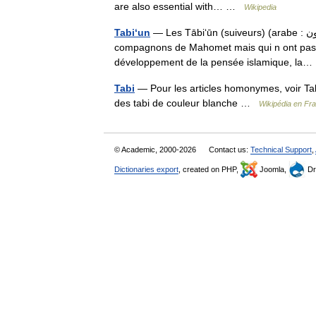
are also essential with… …
Wikipedia
Tabi‘un
— Les Tābi‘ūn (suiveurs) (arabe : التابعون) sont la génération de musulmans qui ont connu ses
compagnons de Mahomet mais qui n ont pas c
développement de la pensée islamique, l
Tabi
— Pour les articles homonymes, voir Ta
des tabi de couleur blanche …
Wikipédia en Fr
© Academic, 2000-2026
Contact us:
Technical Support
,
Dictionaries export
, created on PHP,
Joomla,
Dr