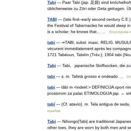
Tabi
— Paar Tabi (jap. 足袋) sind knöchelhoh
üblicherweise zu Zōri oder Geta getragen. 
TABI
— (late first–early second century C.E.),
the Festival of Tabernacles he would sleep i
is a scholar; he knows that… …
Encyclopedia o
tabi
— ⇒TABI, subst. masc. RELIG. MUSULMANE
vécurent immédiatement après les compagnons
1721 Tabéoun, Tabéïn (Trév.); 1904 tabi 
Tabi
— Tabi, japanische Stoffsocken, die 
tabi
— s. m. Tafetá grosso e ondeado …
Di
tabi
— tȃbi m <indekl.> DEFINICIJA sport ninđ
prostorom za palac ETIMOLOGIJA jap. ← s
tabí
— (Cf. atavío). m. Tela antigua de se
española
Tabi
— Nihongo|Tabi| are traditional Japanes
other toes, they are worn by both men and wo