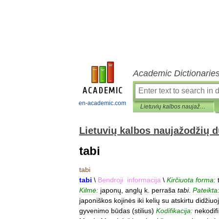
Academic Dictionarie
en-academic.com
Lietuvių kalbos naujažodžių duomenynas
Lietuvių kalbos naujažodžių
tabi
tabi
tabi
\
Bendroji
informacija
\
Kirčiuota
forma:
Kilmė:
japonų
,
anglų
k
.
perraša
tabi
.
Pateikta
japoniškos
kojinės
iki
kelių
su
atskirtu
didžiuo
gyvenimo
būdas
(
stilius
)
Kodifikacija:
nekodif