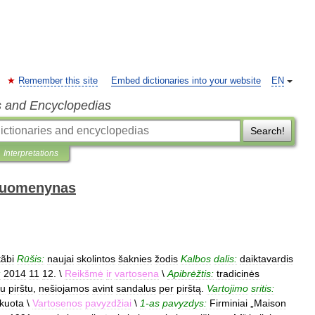
Remember this site
Embed dictionaries into your website
EN
s and Encyclopedias
Search!
Interpretations
 duomenynas
tãbi
Rūšis:
naujai
skolintos
šaknies
žodis
Kalbos
dalis:
daiktavardis
:
2014
11
12
. \
Reikšmė
ir
vartosena
\
Apibrėžtis:
tradicinės
ju
pirštu
,
nešiojamos
avint
sandalus
per
pirštą
.
Vartojimo
sritis:
ikuota
\
Vartosenos
pavyzdžiai
\
1
-
as
pavyzdys:
Firminiai
„
Maison