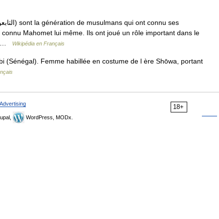
onnu Mahomet lui même. Ils ont joué un rôle important dans le
a… …
Wikipédia en Français
bi (Sénégal). Femme habillée en costume de l ère Shōwa, portant
ançais
Advertising
18+
upal,
WordPress, MODx.